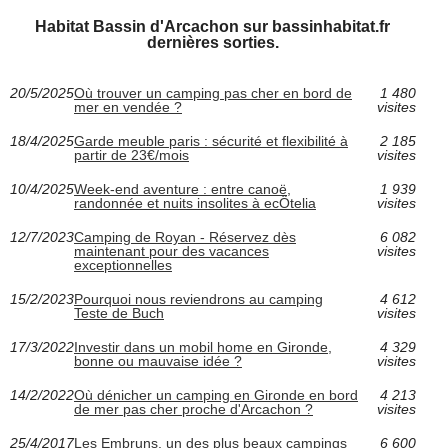
Habitat Bassin d'Arcachon sur bassinhabitat.fr
dernières sorties.
20/5/2025
Où trouver un camping pas cher en bord de
1 480
mer en vendée ?
visites
18/4/2025
Garde meuble paris : sécurité et flexibilité à
2 185
partir de 23€/mois
visites
10/4/2025
Week-end aventure : entre canoë,
1 939
randonnée et nuits insolites à ecÔtelia
visites
12/7/2023
Camping de Royan - Réservez dès
6 082
maintenant pour des vacances
visites
exceptionnelles
15/2/2023
Pourquoi nous reviendrons au camping
4 612
Teste de Buch
visites
17/3/2022
Investir dans un mobil home en Gironde,
4 329
bonne ou mauvaise idée ?
visites
14/2/2022
Où dénicher un camping en Gironde en bord
4 213
de mer pas cher proche d'Arcachon ?
visites
25/4/2017
Les Embruns, un des plus beaux campings
6 600