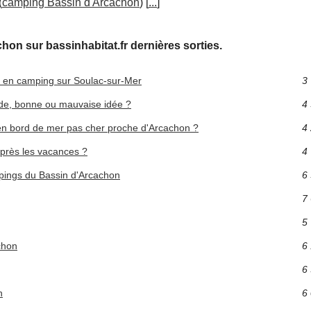
(
camping Bassin d'Arcachon
) [
...
]
hon sur bassinhabitat.fr dernières sorties.
e en camping sur Soulac-sur-Mer
3 
nde, bonne ou mauvaise idée ?
4 
n bord de mer pas cher proche d'Arcachon ?
4 
près les vacances ?
4 
pings du Bassin d'Arcachon
6 
7 
5 
chon
6 
6 
n
6 