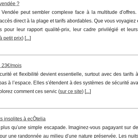
 vendée ?
endée peut sembler complexe face à la multitude d'offres. 
cès direct à la plage et tarifs abordables. Que vous voyagiez 
ur leur rapport qualité-prix, leur cadre privilégié et leurs
 petit prix
) [
...
]
de 23€/mois
ité et flexibilité devient essentielle, surtout avec des tarifs à
pas à l’espace. Elles s'étendent à des systèmes de sécurité av
plorez comment ces servic (
sur ce site
) [
...
]
 insolites à ecÔtelia
 plus qu'une simple escapade. Imaginez-vous pagayant sur des
pour une randonnée au milieu d'une nature préservée. Les nuits