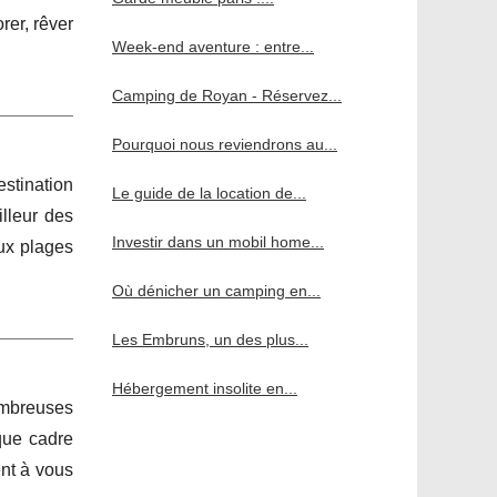
er, rêver
Week-end aventure : entre...
Camping de Royan - Réservez...
Pourquoi nous reviendrons au...
stination
Le guide de la location de...
illeur des
Investir dans un mobil home...
ux plages
Où dénicher un camping en...
Les Embruns, un des plus...
Hébergement insolite en...
ombreuses
que cadre
nt à vous