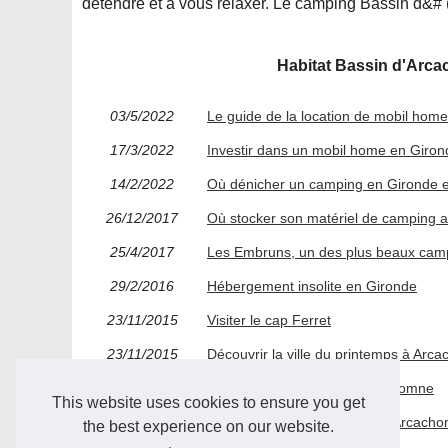
détendre et à vous relaxer. Le camping Bassin d&# 
Habitat Bassin d'Arcac
03/5/2022
Le guide de la location de mobil hom
17/3/2022
Investir dans un mobil home en Giro
14/2/2022
Où dénicher un camping en Gironde e
26/12/2017
Où stocker son matériel de camping a
25/4/2017
Les Embruns, un des plus beaux cam
29/2/2016
Hébergement insolite en Gironde
23/11/2015
Visiter le cap Ferret
23/11/2015
Découvrir la ville du printemps à Arca
23/11/2015
Faites un tour sur la ville d'Automne
This website uses cookies to ensure you get
23/11/2015
Ne ratez pas la ville d'hiver d'Arcacho
the best experience on our website.